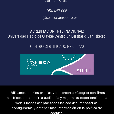
Cartuja. Sevilla.
954 467 008
info@centrosanisidoro.es
ACREDITACIÓN INTERNACIONAL:
Universidad Pablo de Olavide Centro Universitario San Isidoro.
CENTRO CERTIFICADO Nº 055/20
Utilizamos cookies propias y de terceros (Google) con fines
© Centro Universitario San Isidoro (Sevilla), adscrito a la
analíticos para medir la audiencia y mejorar tu experiencia en la
Universidad Pablo de Olavide de Sevilla.
– Aviso legal, política de
web. Puedes aceptar todas las cookies, rechazarlas,
configurarlas y obtener más información en la política de
privacidad, uso de cookies, medidas de seguridad, código de
cookies.