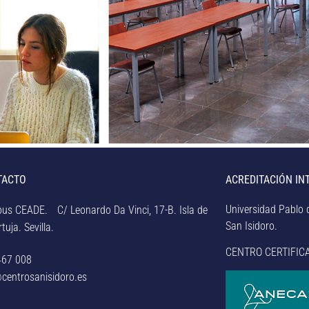
TACTO
ACREDITACIÓN IN
Universidad Pablo d
us CEADE. C/ Leonardo Da Vinci, 17-B. Isla de
San Isidoro.
tuja. Sevilla.
CENTRO CERTIFIC
467 008
centrosanisidoro.es