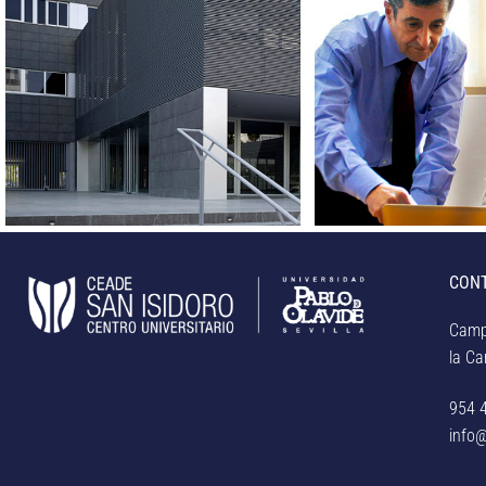
CON
Camp
la Car
954 
info@