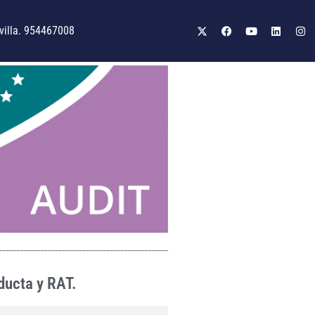
illa. 954467008
ducta y RAT.