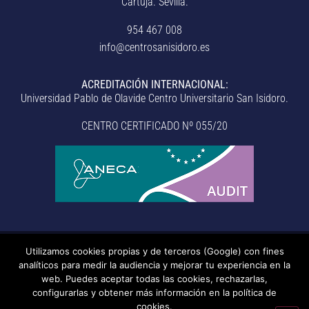
Cartuja. Sevilla.
954 467 008
info@centrosanisidoro.es
ACREDITACIÓN INTERNACIONAL:
Universidad Pablo de Olavide Centro Universitario San Isidoro.
CENTRO CERTIFICADO Nº 055/20
Utilizamos cookies propias y de terceros (Google) con fines
© Centro Universitario San Isidoro (Sevilla), adscrito a la
analíticos para medir la audiencia y mejorar tu experiencia en la
Universidad Pablo de Olavide de Sevilla.
– Aviso legal, política de
web. Puedes aceptar todas las cookies, rechazarlas,
configurarlas y obtener más información en la política de
privacidad, uso de cookies, medidas de seguridad, código de
cookies.