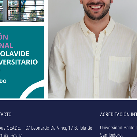
TACTO
ACREDITACIÓN IN
Universidad Pablo d
us CEADE. C/ Leonardo Da Vinci, 17-B. Isla de
San Isidoro.
tuja. Sevilla.