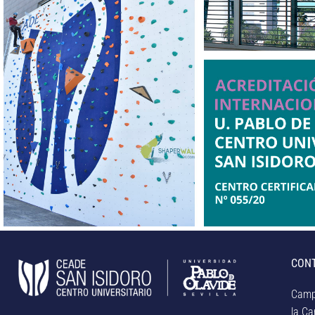
CON
Camp
la Car