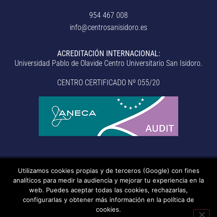
954 467 008
info@centrosanisidoro.es
ACREDITACIÓN INTERNACIONAL:
Universidad Pablo de Olavide Centro Universitario San Isidoro.
CENTRO CERTIFICADO Nº 055/20
Utilizamos cookies propias y de terceros (Google) con fines
© Centro Universitario San Isidoro (Sevilla), adscrito a la
analíticos para medir la audiencia y mejorar tu experiencia en la
Universidad Pablo de Olavide de Sevilla.
– Aviso legal, política de
web. Puedes aceptar todas las cookies, rechazarlas,
configurarlas y obtener más información en la política de
privacidad, uso de cookies, medidas de seguridad, código de
cookies.
conducta y RAT –
– Sistema interno de información –
Última