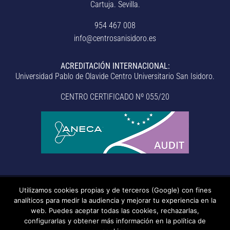
Cartuja. Sevilla.
954 467 008
info@centrosanisidoro.es
ACREDITACIÓN INTERNACIONAL:
Universidad Pablo de Olavide Centro Universitario San Isidoro.
CENTRO CERTIFICADO Nº 055/20
Utilizamos cookies propias y de terceros (Google) con fines
© Centro Universitario San Isidoro (Sevilla), adscrito a la
analíticos para medir la audiencia y mejorar tu experiencia en la
Universidad Pablo de Olavide de Sevilla.
– Aviso legal, política de
web. Puedes aceptar todas las cookies, rechazarlas,
configurarlas y obtener más información en la política de
privacidad, uso de cookies, medidas de seguridad, código de