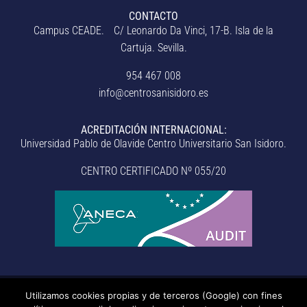
CONTACTO
Campus CEADE. C/ Leonardo Da Vinci, 17-B. Isla de la
Cartuja. Sevilla.
954 467 008
info@centrosanisidoro.es
ACREDITACIÓN INTERNACIONAL:
Universidad Pablo de Olavide Centro Universitario San Isidoro.
CENTRO CERTIFICADO Nº 055/20
Utilizamos cookies propias y de terceros (Google) con fines
© Centro Universitario San Isidoro (Sevilla), adscrito a la