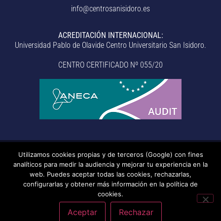
info@centrosanisidoro.es
ACREDITACIÓN INTERNACIONAL:
Universidad Pablo de Olavide Centro Universitario San Isidoro.
CENTRO CERTIFICADO Nº 055/20
Utilizamos cookies propias y de terceros (Google) con fines
© Centro Universitario San Isidoro (Sevilla), adscrito a la
analíticos para medir la audiencia y mejorar tu experiencia en la
Universidad Pablo de Olavide de Sevilla.
– Aviso legal, política de
web. Puedes aceptar todas las cookies, rechazarlas,
configurarlas y obtener más información en la política de
privacidad, uso de cookies, medidas de seguridad, código de
cookies.
conducta y RAT –
– Sistema interno de información –
Última
actualización: 20/07/2026
Aceptar
Rechazar