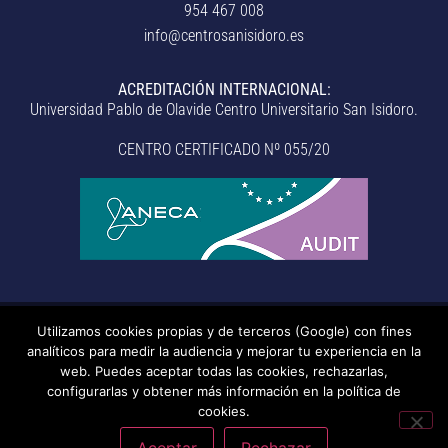
954 467 008
info@centrosanisidoro.es
ACREDITACIÓN INTERNACIONAL:
Universidad Pablo de Olavide Centro Universitario San Isidoro.
CENTRO CERTIFICADO Nº 055/20
Utilizamos cookies propias y de terceros (Google) con fines
© Centro Universitario San Isidoro (Sevilla), adscrito a la
analíticos para medir la audiencia y mejorar tu experiencia en la
Universidad Pablo de Olavide de Sevilla.
– Aviso legal, política de
web. Puedes aceptar todas las cookies, rechazarlas,
configurarlas y obtener más información en la política de
privacidad, uso de cookies, medidas de seguridad, código de
cookies.
conducta y RAT –
– Sistema interno de información –
Última
actualización: 20/07/2026