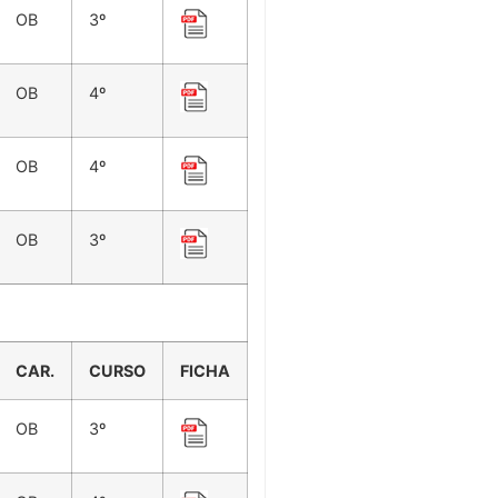
OB
3º
OB
4º
OB
4º
OB
3º
CAR.
CURSO
FICHA
OB
3º