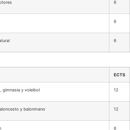
otores
6
6
atural
6
ECTS
, gimnasia y voleibol
12
 baloncesto y balonmano
12
n
6