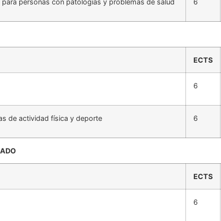
co para personas con patologías y problemas de salud
6
ECTS
6
as de actividad física y deporte
6
RADO
ECTS
6