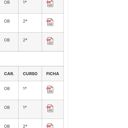
OB
1º
OB
2º
OB
2º
CAR.
CURSO
FICHA
OB
1º
OB
1º
OB
2º