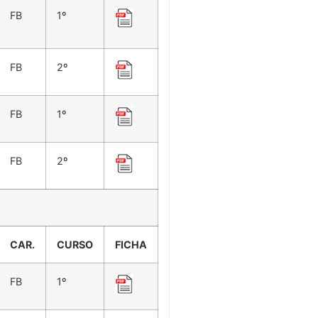
FB
1º
FB
2º
FB
1º
FB
2º
CAR.
CURSO
FICHA
FB
1º