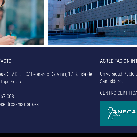
TACTO
ACREDITACIÓN IN
Universidad Pablo d
us CEADE. C/ Leonardo Da Vinci, 17-B. Isla de
San Isidoro.
tuja. Sevilla.
CENTRO CERTIFIC
467 008
centrosanisidoro.es