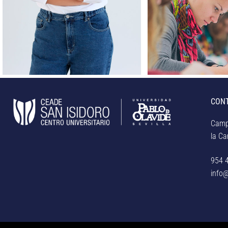
CON
Camp
la Car
954 
info@