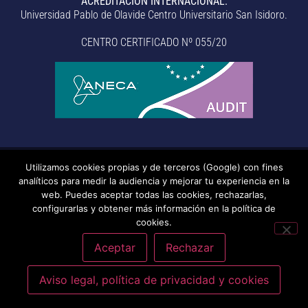
ACREDITACIÓN INTERNACIONAL:
Universidad Pablo de Olavide Centro Universitario San Isidoro.
CENTRO CERTIFICADO Nº 055/20
Utilizamos cookies propias y de terceros (Google) con fines
© Centro Universitario San Isidoro (Sevilla), adscrito a la
analíticos para medir la audiencia y mejorar tu experiencia en la
Universidad Pablo de Olavide de Sevilla.
– Aviso legal, política de
web. Puedes aceptar todas las cookies, rechazarlas,
configurarlas y obtener más información en la política de
privacidad, uso de cookies, medidas de seguridad, código de
cookies.
conducta y RAT –
– Sistema interno de información –
Última
actualización: 20/07/2026
Aceptar
Rechazar
Aviso legal, política de privacidad y cookies