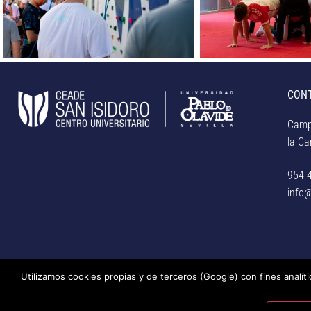
CON
Camp
la Car
954 
info@
Utilizamos cookies propias y de terceros (Google) con fines analít
© Centro Universitario San Isidoro (Sevilla), adscrito a la Unive
privacidad, uso de cookies, medidas de seguridad, código de co