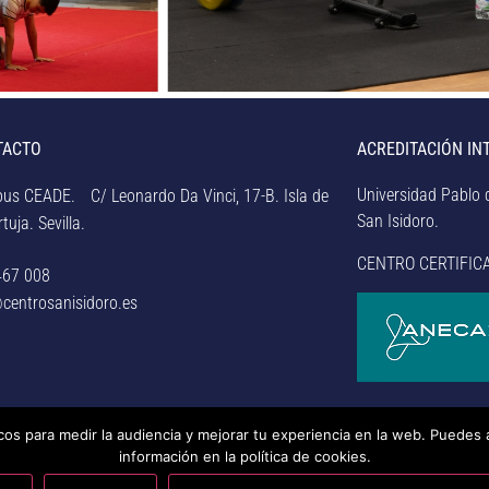
TACTO
ACREDITACIÓN IN
Universidad Pablo d
us CEADE. C/ Leonardo Da Vinci, 17-B. Isla de
San Isidoro.
tuja. Sevilla.
CENTRO CERTIFIC
467 008
centrosanisidoro.es
icos para medir la audiencia y mejorar tu experiencia en la web. Puedes 
rsidad Pablo de Olavide de Sevilla.
– Aviso legal, política de
información en la política de cookies.
nducta y RAT –
– Sistema interno de información –
Última