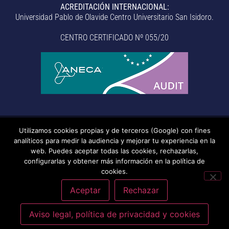
ACREDITACIÓN INTERNACIONAL:
Universidad Pablo de Olavide Centro Universitario San Isidoro.
CENTRO CERTIFICADO Nº 055/20
Utilizamos cookies propias y de terceros (Google) con fines
© Centro Universitario San Isidoro (Sevilla), adscrito a la
analíticos para medir la audiencia y mejorar tu experiencia en la
Universidad Pablo de Olavide de Sevilla.
– Aviso legal, política de
web. Puedes aceptar todas las cookies, rechazarlas,
configurarlas y obtener más información en la política de
privacidad, uso de cookies, medidas de seguridad, código de
cookies.
conducta y RAT –
– Sistema interno de información –
Última
actualización: 20/07/2026
Aceptar
Rechazar
Aviso legal, política de privacidad y cookies