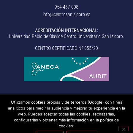
954 467 008
info@centrosanisidoro.es
ACREDITACIÓN INTERNACIONAL:
Universidad Pablo de Olavide Centro Universitario San Isidoro.
CENTRO CERTIFICADO Nº 055/20
Utilizamos cookies propias y de terceros (Google) con fines
© Centro Universitario San Isidoro (Sevilla), adscrito a la
analíticos para medir la audiencia y mejorar tu experiencia en la
Universidad Pablo de Olavide de Sevilla.
– Aviso legal, política de
web. Puedes aceptar todas las cookies, rechazarlas,
configurarlas y obtener más información en la política de
privacidad, uso de cookies, medidas de seguridad, código de
cookies.
conducta y RAT –
– Sistema interno de información –
Última