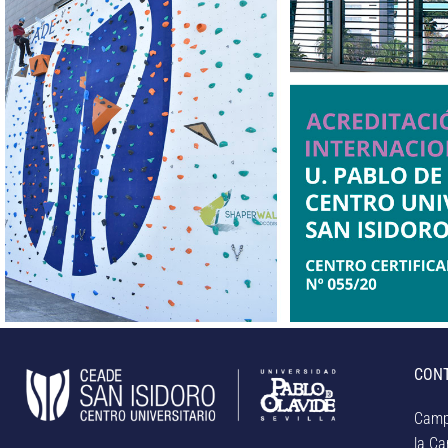
CON
Camp
la Car