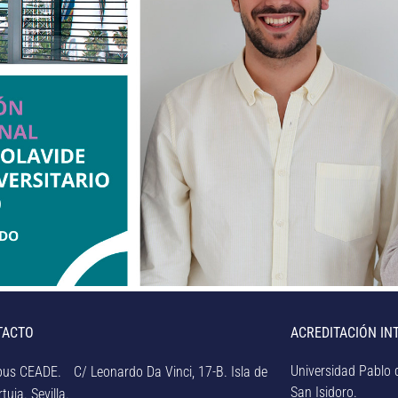
TACTO
ACREDITACIÓN IN
Universidad Pablo d
us CEADE. C/ Leonardo Da Vinci, 17-B. Isla de
San Isidoro.
tuja. Sevilla.