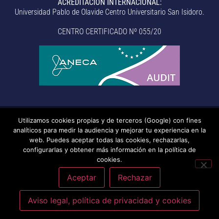
ACREDITACIÓN INTERNACIONAL:
Universidad Pablo de Olavide Centro Universitario San Isidoro.
CENTRO CERTIFICADO Nº 055/20
Utilizamos cookies propias y de terceros (Google) con fines
© Centro Universitario San Isidoro (Sevilla), adscrito a la
analíticos para medir la audiencia y mejorar tu experiencia en la
Universidad Pablo de Olavide de Sevilla.
– Aviso legal, política de
web. Puedes aceptar todas las cookies, rechazarlas,
configurarlas y obtener más información en la política de
privacidad, uso de cookies, medidas de seguridad, código de
cookies.
conducta y RAT –
– Sistema interno de información –
Última
actualización: 20/07/2026
Aceptar
Rechazar
Aviso legal, política de privacidad y cookies