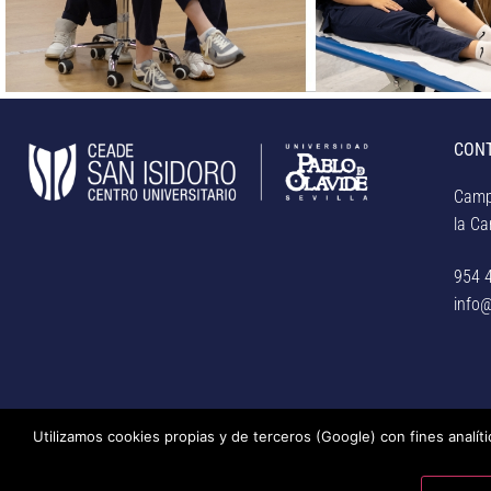
CON
Camp
la Car
954 
info@
Utilizamos cookies propias y de terceros (Google) con fines analít
© Centro Universitario San Isidoro (Sevilla), adscrito a la Unive
privacidad, uso de cookies, medidas de seguridad, código de co