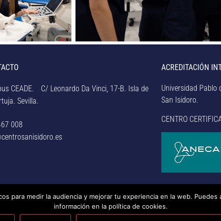
TACTO
ACREDITACIÓN IN
Universidad Pablo d
us CEADE. C/ Leonardo Da Vinci, 17-B. Isla de
San Isidoro.
tuja. Sevilla.
CENTRO CERTIFIC
467 008
centrosanisidoro.es
icos para medir la audiencia y mejorar tu experiencia en la web. Puedes 
rsidad Pablo de Olavide de Sevilla.
– Aviso legal, política de
información en la política de cookies.
nducta y RAT –
– Sistema interno de información –
Última