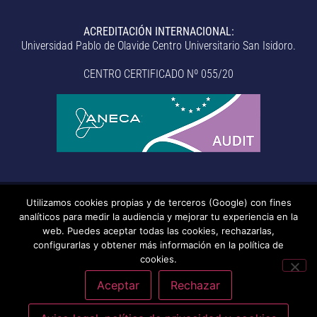
ACREDITACIÓN INTERNACIONAL:
Universidad Pablo de Olavide Centro Universitario San Isidoro.
CENTRO CERTIFICADO Nº 055/20
Utilizamos cookies propias y de terceros (Google) con fines
© Centro Universitario San Isidoro (Sevilla), adscrito a la
analíticos para medir la audiencia y mejorar tu experiencia en la
Universidad Pablo de Olavide de Sevilla.
– Aviso legal, política de
web. Puedes aceptar todas las cookies, rechazarlas,
configurarlas y obtener más información en la política de
privacidad, uso de cookies, medidas de seguridad, código de
cookies.
conducta y RAT –
– Sistema interno de información –
Última
actualización: 20/07/2026
Aceptar
Rechazar