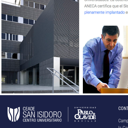
CON
Camp
la Car