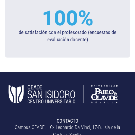
100
%
de satisfación con el profesorado (encuestas de
evaluación docente)​
CONTACTO
Campus CEADE. C/ Leonardo Da Vinci, 17-B. Isla de la
Cartuja. Sevilla.