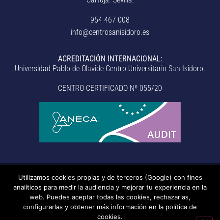
954 467 008
info@centrosanisidoro.es
ACREDITACIÓN INTERNACIONAL:
Universidad Pablo de Olavide Centro Universitario San Isidoro.
CENTRO CERTIFICADO Nº 055/20
Utilizamos cookies propias y de terceros (Google) con fines
© Centro Universitario San Isidoro (Sevilla), adscrito a la
analíticos para medir la audiencia y mejorar tu experiencia en la
Universidad Pablo de Olavide de Sevilla.
– Aviso legal, política de
web. Puedes aceptar todas las cookies, rechazarlas,
configurarlas y obtener más información en la política de
privacidad, uso de cookies, medidas de seguridad, código de
cookies.
conducta y RAT –
– Sistema interno de información –
Última