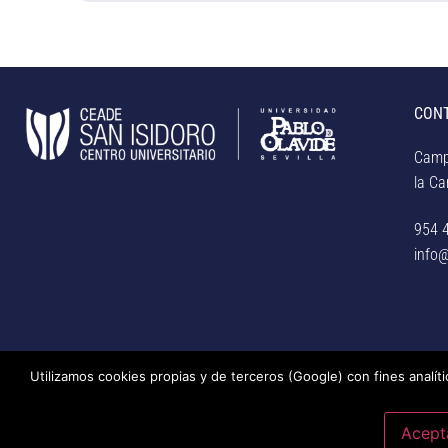
CON
Camp
la Car
954 
info@
Utilizamos cookies propias y de terceros (Google) con fines analít
© Centro Universitario San Isidoro (Sevilla), adscrito a la Unive
privacidad, uso de cookies, medidas de seguridad, código de co
Acept
actualización: 