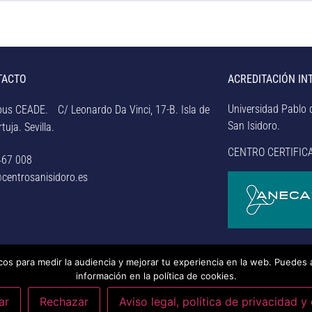
TACTO
ACREDITACIÓN IN
Universidad Pablo d
us CEADE. C/ Leonardo Da Vinci, 17-B. Isla de
San Isidoro.
tuja. Sevilla.
CENTRO CERTIFIC
467 008
centrosanisidoro.es
icos para medir la audiencia y mejorar tu experiencia en la web. Puedes 
rsidad Pablo de Olavide de Sevilla.
– Aviso legal, política de
información en la política de cookies.
nducta y RAT –
– Sistema interno de información –
Última
ar
Rechazar
Aviso legal, política de privacidad y
20/07/2026