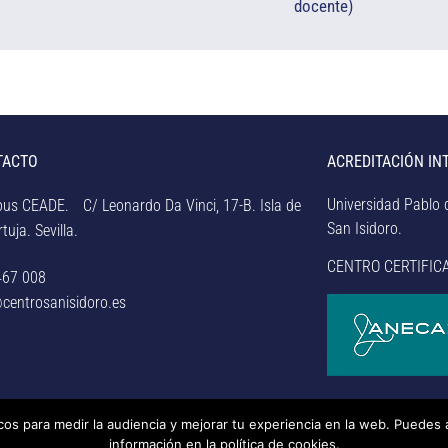
docente)​
TACTO
ACREDITACIÓN IN
Universidad Pablo d
us CEADE. C/ Leonardo Da Vinci, 17-B. Isla de
San Isidoro.
tuja. Sevilla.
CENTRO CERTIFIC
467 008
centrosanisidoro.es
icos para medir la audiencia y mejorar tu experiencia en la web. Puedes 
rsidad Pablo de Olavide de Sevilla.
– Aviso legal, política de
información en la política de cookies.