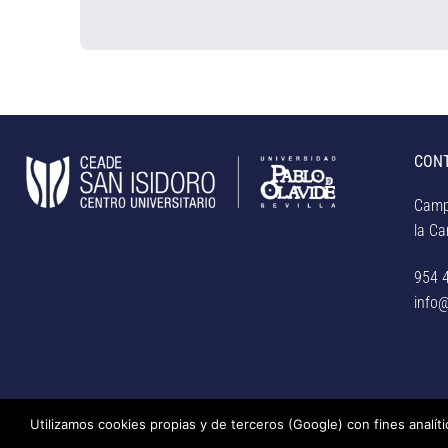
CON
Camp
la Car
954 
info@
Utilizamos cookies propias y de terceros (Google) con fines analít
© Centro Universitario San Isidoro (Sevilla), adscrito a la Unive