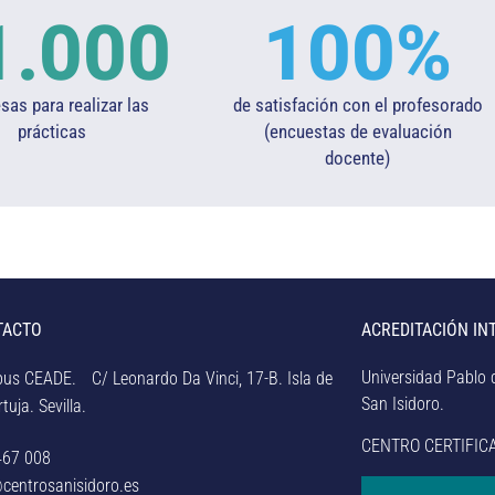
1.000
100
%
as para realizar las
de satisfación con el profesorado
prácticas
(encuestas de evaluación
docente)​
TACTO
ACREDITACIÓN IN
Universidad Pablo d
us CEADE. C/ Leonardo Da Vinci, 17-B. Isla de
San Isidoro.
tuja. Sevilla.
CENTRO CERTIFIC
467 008
centrosanisidoro.es