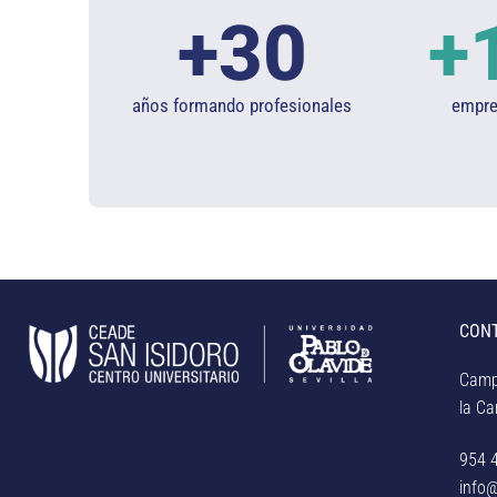
+
30
+
años formando profesionales
empres
CON
Camp
la Car
954 
info@