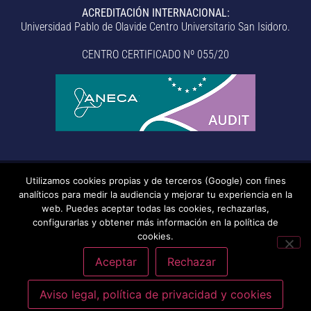
ACREDITACIÓN INTERNACIONAL:
Universidad Pablo de Olavide Centro Universitario San Isidoro.
CENTRO CERTIFICADO Nº 055/20
Utilizamos cookies propias y de terceros (Google) con fines
© Centro Universitario San Isidoro (Sevilla), adscrito a la
analíticos para medir la audiencia y mejorar tu experiencia en la
Universidad Pablo de Olavide de Sevilla.
– Aviso legal, política de
web. Puedes aceptar todas las cookies, rechazarlas,
configurarlas y obtener más información en la política de
privacidad, uso de cookies, medidas de seguridad, código de
cookies.
conducta y RAT –
– Sistema interno de información –
Última
actualización: 20/07/2026
Aceptar
Rechazar
Aviso legal, política de privacidad y cookies