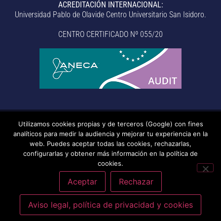
ACREDITACIÓN INTERNACIONAL:
Universidad Pablo de Olavide Centro Universitario San Isidoro.
CENTRO CERTIFICADO Nº 055/20
Utilizamos cookies propias y de terceros (Google) con fines
© Centro Universitario San Isidoro (Sevilla), adscrito a la
analíticos para medir la audiencia y mejorar tu experiencia en la
Universidad Pablo de Olavide de Sevilla.
– Aviso legal, política de
web. Puedes aceptar todas las cookies, rechazarlas,
configurarlas y obtener más información en la política de
privacidad, uso de cookies, medidas de seguridad, código de
cookies.
conducta y RAT –
– Sistema interno de información –
Última
actualización: 20/07/2026
Aceptar
Rechazar
Aviso legal, política de privacidad y cookies