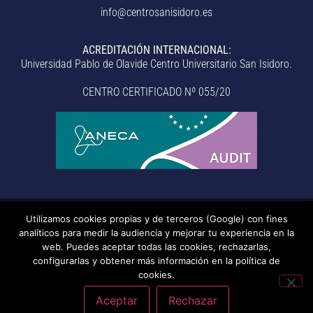
info@centrosanisidoro.es
ACREDITACIÓN INTERNACIONAL:
Universidad Pablo de Olavide Centro Universitario San Isidoro.
CENTRO CERTIFICADO Nº 055/20
Utilizamos cookies propias y de terceros (Google) con fines
© Centro Universitario San Isidoro (Sevilla), adscrito a la
analíticos para medir la audiencia y mejorar tu experiencia en la
Universidad Pablo de Olavide de Sevilla.
– Aviso legal, política de
web. Puedes aceptar todas las cookies, rechazarlas,
configurarlas y obtener más información en la política de
privacidad, uso de cookies, medidas de seguridad, código de
cookies.
conducta y RAT –
– Sistema interno de información –
Última
actualización: 20/07/2026
Aceptar
Rechazar