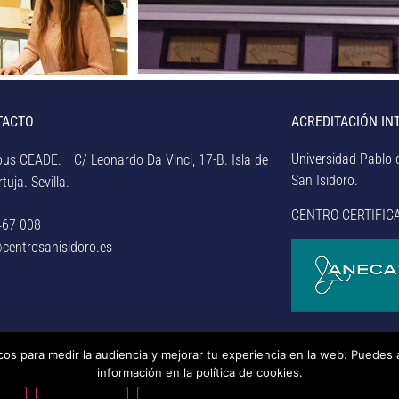
TACTO
ACREDITACIÓN IN
Universidad Pablo d
us CEADE. C/ Leonardo Da Vinci, 17-B. Isla de
San Isidoro.
tuja. Sevilla.
CENTRO CERTIFIC
467 008
centrosanisidoro.es
icos para medir la audiencia y mejorar tu experiencia en la web. Puedes 
rsidad Pablo de Olavide de Sevilla.
– Aviso legal, política de
información en la política de cookies.
nducta y RAT –
– Sistema interno de información –
Última