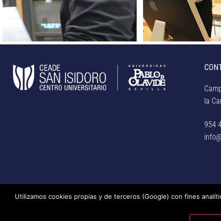
CON
Camp
la Car
954 
info@
Utilizamos cookies propias y de terceros (Google) con fines analít
© Centro Universitario San Isidoro (Sevilla), adscrito a la Unive
privacidad, uso de cookies, medidas de seguridad, código de co