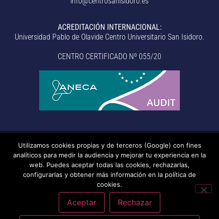
info@centrosanisidoro.es
ACREDITACIÓN INTERNACIONAL:
Universidad Pablo de Olavide Centro Universitario San Isidoro.
CENTRO CERTIFICADO Nº 055/20
Utilizamos cookies propias y de terceros (Google) con fines
© Centro Universitario San Isidoro (Sevilla), adscrito a la
analíticos para medir la audiencia y mejorar tu experiencia en la
Universidad Pablo de Olavide de Sevilla.
– Aviso legal, política de
web. Puedes aceptar todas las cookies, rechazarlas,
configurarlas y obtener más información en la política de
privacidad, uso de cookies, medidas de seguridad, código de
cookies.
conducta y RAT –
– Sistema interno de información –
Última
actualización: 20/07/2026
Aceptar
Rechazar