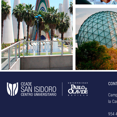
CON
Camp
la Car
954 