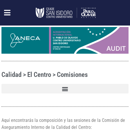
Calidad > El Centro > Comisiones
– Informes CUSI (Autoinformes de seguimiento, renovaciones de la acreditación y planes de mejora)
– Informes DEVA (Verificación, modificación, seguimiento y renovación)
– Gestión de la calidad de la actividad docente: Programa, convocatoria y solicitud
Aquí encontrarás la composición y las sesiones de la Comisión de
Aseguramiento Interno de la Calidad del Centro: