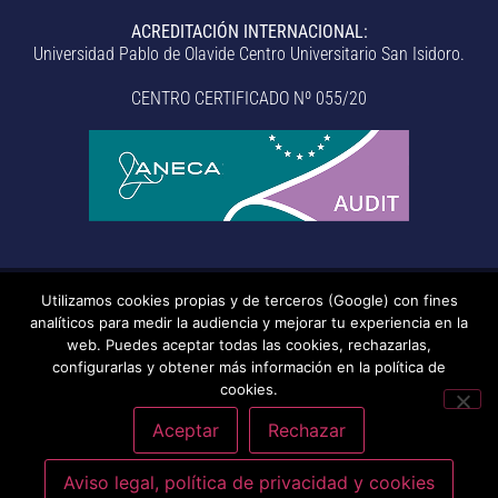
ACREDITACIÓN INTERNACIONAL:
Universidad Pablo de Olavide Centro Universitario San Isidoro.
CENTRO CERTIFICADO Nº 055/20
Utilizamos cookies propias y de terceros (Google) con fines
© Centro Universitario San Isidoro (Sevilla), adscrito a la
analíticos para medir la audiencia y mejorar tu experiencia en la
Universidad Pablo de Olavide de Sevilla.
– Aviso legal, política de
web. Puedes aceptar todas las cookies, rechazarlas,
configurarlas y obtener más información en la política de
privacidad, uso de cookies, medidas de seguridad, código de
cookies.
conducta y RAT –
– Sistema interno de información –
Última
actualización: 20/07/2026
Aceptar
Rechazar
Aviso legal, política de privacidad y cookies