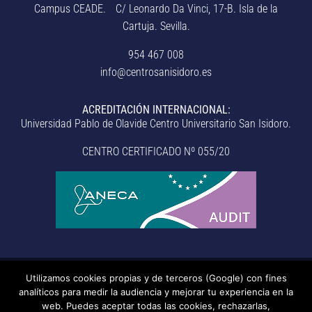
Campus CEADE. C/ Leonardo Da Vinci, 17-B. Isla de la
Cartuja. Sevilla.
954 467 008
info@centrosanisidoro.es
ACREDITACIÓN INTERNACIONAL:
Universidad Pablo de Olavide Centro Universitario San Isidoro.
CENTRO CERTIFICADO Nº 055/20
Utilizamos cookies propias y de terceros (Google) con fines
© Centro Universitario San Isidoro (Sevilla), adscrito a la
analíticos para medir la audiencia y mejorar tu experiencia en la
Universidad Pablo de Olavide de Sevilla.
– Aviso legal, política de
web. Puedes aceptar todas las cookies, rechazarlas,