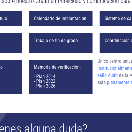
r sobre nuestro Grado en Publicidad y comunicación para
ítulo
Calendario de implantación
Sistema de ca
Trabajo de fin de grado
Coordinación 
Único centro univ
Memoria de verificación:
lo
institucionalment
sello Audit
de la A
- Plan 2014
- Plan 2022
está
plenamente 
- Plan 2026
enes alguna duda?