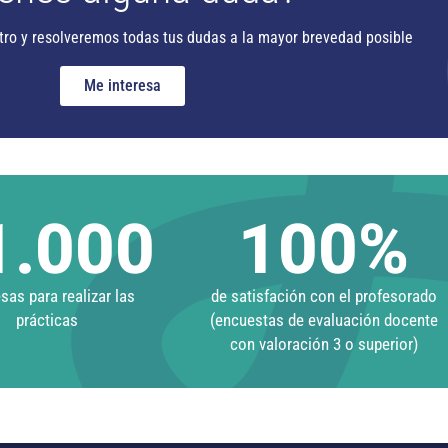
tro y resolveremos todas tus dudas a la mayor brevedad posible
Me interesa
1.000
100
%
as para realizar las
de satisfación con el profesorado
prácticas
(encuestas de evaluación docente
con valoración 3 o superior)​