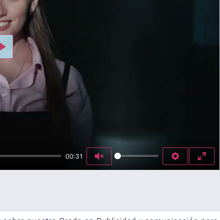
Play
00:31
Unmute
Settings
Enter