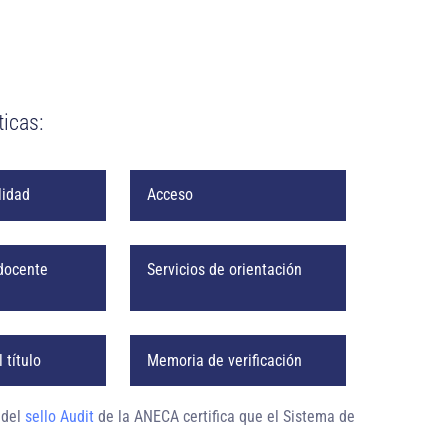
icas:
lidad
Acceso
docente
Servicios de orientación
 título
Memoria de verificación
 del
sello Audit
de la ANECA certifica que el Sistema de