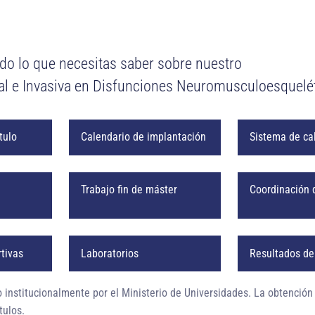
do lo que necesitas saber sobre nuestro
al e Invasiva en Disfunciones Neuromusculoesquelét
ítulo
Calendario de implantación
Sistema de ca
Trabajo fin de máster
Coordinación 
rtivas
Laboratorios
Resultados del
o institucionalmente
por el Ministerio de Universidades. La obtención
tulos.