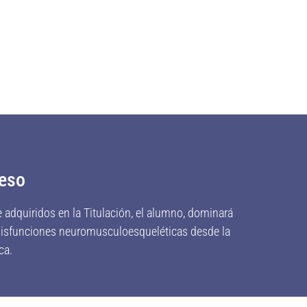
reso
e adquiridos en la Titulación, el alumno,
dominará
 disfunciones neuromusculoesqueléticas desde la
ca.