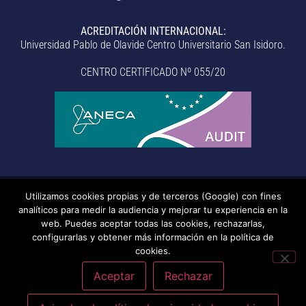
ACREDITACIÓN INTERNACIONAL:
Universidad Pablo de Olavide Centro Universitario San Isidoro.
CENTRO CERTIFICADO Nº 055/20
Utilizamos cookies propias y de terceros (Google) con fines
© Centro Universitario San Isidoro (Sevilla), adscrito a la
analíticos para medir la audiencia y mejorar tu experiencia en la
Universidad Pablo de Olavide de Sevilla.
– Aviso legal, política de
web. Puedes aceptar todas las cookies, rechazarlas,
configurarlas y obtener más información en la política de
privacidad, uso de cookies, medidas de seguridad, código de
cookies.
conducta y RAT –
– Sistema interno de información –
Última
actualización: 20/07/2026
Aceptar
Rechazar