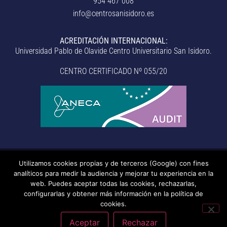
954 467 008
info@centrosanisidoro.es
ACREDITACIÓN INTERNACIONAL:
Universidad Pablo de Olavide Centro Universitario San Isidoro.
CENTRO CERTIFICADO Nº 055/20
Utilizamos cookies propias y de terceros (Google) con fines
© Centro Universitario San Isidoro (Sevilla), adscrito a la
analíticos para medir la audiencia y mejorar tu experiencia en la
Universidad Pablo de Olavide de Sevilla.
– Aviso legal, política de
web. Puedes aceptar todas las cookies, rechazarlas,
configurarlas y obtener más información en la política de
privacidad, uso de cookies, medidas de seguridad, código de
cookies.
conducta y RAT –
– Sistema interno de información –
Última
actualización: 20/07/2026
Aceptar
Rechazar