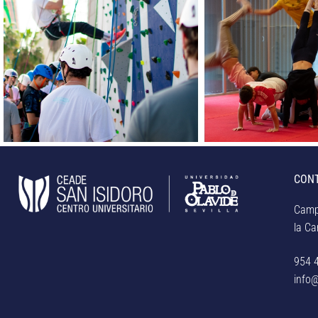
CON
Camp
la Car
954 
info@